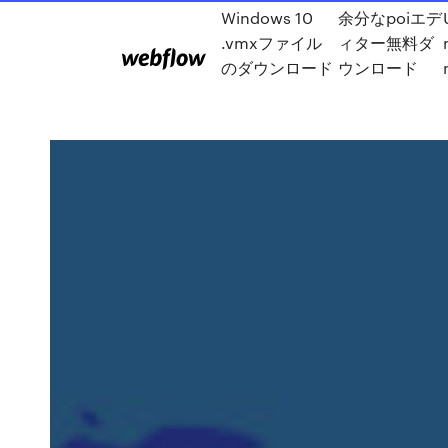
Windows 10
余分なpoiエデ
.vmxファイル
ィター無料ダ
のダウンロード
ウンロード