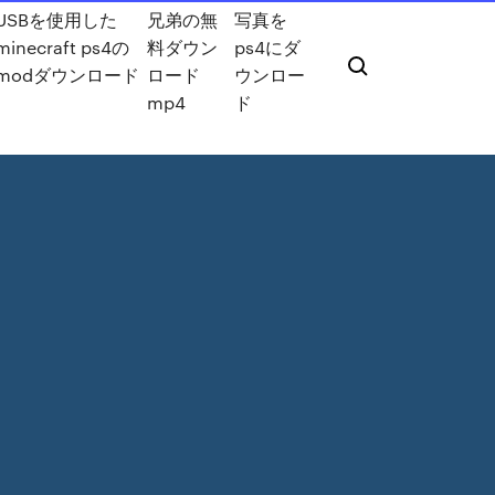
USBを使用した
兄弟の無
写真を
minecraft ps4の
料ダウン
ps4にダ
modダウンロード
ロード
ウンロー
mp4
ド