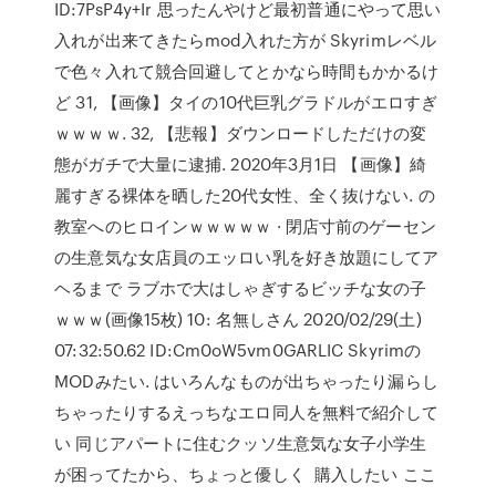
ID:7PsP4y+Ir 思ったんやけど最初普通にやって思い
入れが出来てきたらmod入れた方が Skyrimレベル
で色々入れて競合回避してとかなら時間もかかるけ
ど 31, 【画像】タイの10代巨乳グラドルがエロすぎ
ｗｗｗｗ. 32, 【悲報】ダウンロードしただけの変
態がガチで大量に逮捕. 2020年3月1日 【画像】綺
麗すぎる裸体を晒した20代女性、全く抜けない. の
教室へのヒロインｗｗｗｗｗ · 閉店寸前のゲーセン
の生意気な女店員のエッロい乳を好き放題にしてア
ヘるまで ラブホで大はしゃぎするビッチな女の子
ｗｗｗ(画像15枚) 10: 名無しさん 2020/02/29(土)
07:32:50.62 ID:Cm0oW5vm0GARLIC Skyrimの
MODみたい. はいろんなものが出ちゃったり漏らし
ちゃったりするえっちなエロ同人を無料で紹介して
い 同じアパートに住むクッソ生意気な女子小学生
が困ってたから、ちょっと優しく 購入したい ここ