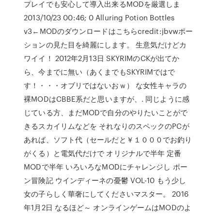
プレイでも安心して導入出来るMODを厳選しま
2013/10/23 00:46; 0 Alluring Potion Bottles
v3←MODのダウンロードはこちらcredit:jbvwポー
ションの見た目を綺麗にします。 生意気だけどカ
ワイイ！ 2012年2月13日 SKYRIMのCKが出てか
ら、今までに無い（あくまでもSKYRIMではで
す！・・・オブリではないおｗ） な女性キャラの
裸MODはCBBE系だと思いますが、. 同じように感
じている方、まだMODで自分のやりたいことがで
きるスカイリムなどを それなりのスペックのPCが
あれば、ソフト代（セールだと￥１０００でお釣り
がくる）と電気代だけで オリジナルで半年 定番
MODで半年 いろいろなMODにチャレンジし ポー
ン冒険記 ウインディーネの憂鬱 VOL-10 もう少し
女の子らしく華奢にしてくださいマスター。 2016
年1月2日 なるほど～ オンラインゲームはMODのよ