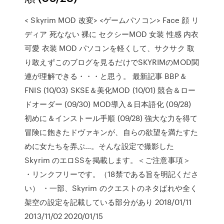
< Skyrim MOD 改変>
<ゲームパソコン> Face 顔 リ
ディア 死なない 裸に セクシーMOD 女装 性感 内衣
可愛 衣装 MOD パソコンを軽くして、サクサク 取
り敢えずこのブログを見るだけでSKYRIMのMOD関
連が理解できる・・・と思う。 最新記事 BBP＆
FNIS (10/03) SKSE＆美化MOD (10/01) 競合＆ロー
ドオーダー (09/30) MOD導入＆日本語化 (09/28)
初めに＆インストール手順 (09/28) 強大な力を得て
冒険に飽きたドヴァキンが、自らの欲望を満たすた
めに女たちを弄ぶ…。そんな設定で撮影した
Skyrim のエロSSを掲載します。＜ご注意事項＞
・リンクフリーです。（18禁である旨を明記くださ
い） ・一部、Skyrim のクエストのネタばれや全く
架空の設定を記載している部分があり 2018/01/11
2013/11/02 2020/01/15