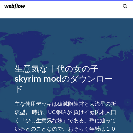
生意気な十代の女の子
skyrim modのダウンロー
ド
主な使用デッキは破滅陥陣営と大流星の折
衷型。 時折、UC張昭が 負けイぬ氏本人曰
く「少し生意気な妹」である。塾に通って
いるとのことなので、おそらく年齢は１０