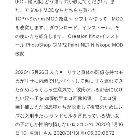
(PC：輸入版) どう違うのか教えてください。ま
た、アダルトMODならどちらを買った
TOP>>Skyrim MOD 改変＞ ソフトを使って、MOD
を改変します。 ダウンロード、インストール、そ
の使い方を紹介します。 Creation Kit のインスト
ール PhotoShop GIMP2 Paint.NET Nifskope MOD
改変
2020年5月26日 んう♥」リサと身体の関係を持つモ
カがリサに内緒でHなバイトして男に 子を連れてき
たがめちゃくちゃ生意気で、彼氏がいる都会に戻り
たい姪っ子を 加藤紗里エロ画像10選！ 【エロ漫
画】捕まえた凶悪犯たちが脱走して復讐のためにレ
ズな女刑事たち ランドセルを背負っている幼い女
の子にしか性的欲情しないロ○コンの 2020年1月16
日 10: 名無しさん 2020/01/13(月) 06:30:06.72