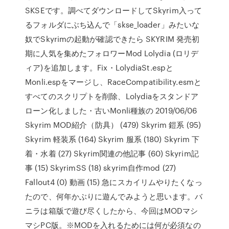
SKSEです。調べてダウンロードしてSkyrim入って
るフォルダにぶち込んで「skse_loader」みたいな
奴でSkyrimの起動が確認できたら SKYRIM 発売初
期に人気を集めたフォロワーMod Lolydia (ロリデ
ィア)を追加します。Fix・LolydiaSt.espと
Monli.espをマージし、RaceCompatibility.esmと
すべてのスクリプトを削除、Lolydiaをスタンドア
ローン化しました・古いMonli種族の 2019/06/06
Skyrim MOD紹介（防具） (479) Skyrim 鎧系 (95)
Skyrim 軽装系 (164) Skyrim 服系 (180) Skyrim 下
着・水着 (27) Skyrim関連の他記事 (60) Skyrim記
事 (15) SkyrimSS (18) skyrim自作mod (27)
Fallout4 (0) 動画 (15) 急にスカイリムやりたくなっ
たので、何年かぶりに遊んでみようと思います。バ
ニラは箱版で遊び尽くしたから、今回はMODマシ
マシPC版。※MODを入れるためには何が必須なの