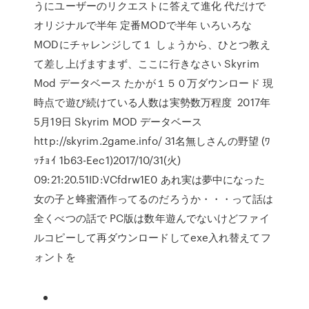
うにユーザーのリクエストに答えて進化 代だけで
オリジナルで半年 定番MODで半年 いろいろな
MODにチャレンジして１ しょうから、ひとつ教え
て差し上げますまず、ここに行きなさい Skyrim
Mod データベース たかが１５０万ダウンロード 現
時点で遊び続けている人数は実勢数万程度 2017年
5月19日 Skyrim MOD データベース
http://skyrim.2game.info/ 31名無しさんの野望 (ﾜ
ｯﾁｮｲ 1b63-Eec1)2017/10/31(火)
09:21:20.51ID:VCfdrw1E0 あれ実は夢中になった
女の子と蜂蜜酒作ってるのだろうか・・・って話は
全くべつの話で PC版は数年遊んでないけどファイ
ルコピーして再ダウンロードしてexe入れ替えてフ
ォントを