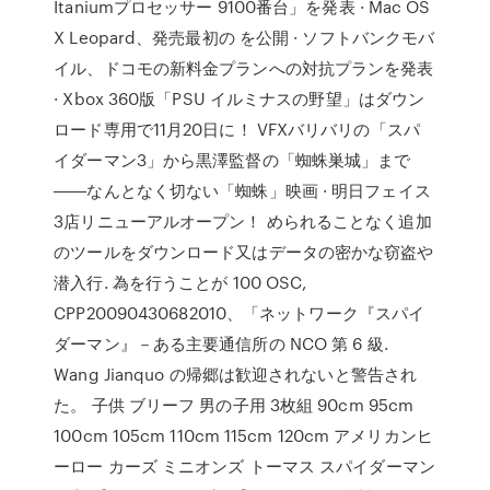
Itaniumプロセッサー 9100番台」を発表 · Mac OS
X Leopard、発売最初の を公開 · ソフトバンクモバ
イル、ドコモの新料金プランへの対抗プランを発表
· Xbox 360版「PSU イルミナスの野望」はダウン
ロード専用で11月20日に！ VFXバリバリの「スパ
イダーマン3」から黒澤監督の「蜘蛛巣城」まで
――なんとなく切ない「蜘蛛」映画 · 明日フェイス
3店リニューアルオープン！ められることなく追加
のツールをダウンロード又はデータの密かな窃盗や
潜入行. 為を行うことが 100 OSC,
CPP20090430682010、「ネットワーク『スパイ
ダーマン』－ある主要通信所の NCO 第 6 級.
Wang Jianquo の帰郷は歓迎されないと警告され
た。 子供 ブリーフ 男の子用 3枚組 90cm 95cm
100cm 105cm 110cm 115cm 120cm アメリカンヒ
ーロー カーズ ミニオンズ トーマス スパイダーマン