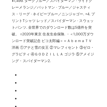
¥1,499. ダークブルー／スパイダーマン · ライトグ
レーメランジ／バットマン · ブルー／ジャスティ
ス・リーグ · ネイビーブルー／ニンジャゴー. +4. プ
リントTシャツ レッド／スパイダーマン · スウェッ
トパンツ. 全世界でのダウンロード数は5億件を突
破。 ○2020年東京 住友生命保険. ・＜1,000万ダウ
ンロード突破記念 ピコ太郎編＞＝ＡｂｅｍａＴＶ
洋画 ①アナと雪の女王 ②マレフィセント ③ゼロ・
グラビティ ④ＧＯＤＺＩＬＬＡ ゴジラ ⑤アメイジ
ング・スパイダーマン2.