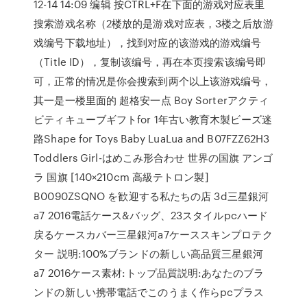
12-14 14:09 编辑 按CTRL+F在下面的游戏对应表里
搜索游戏名称（2楼放的是游戏对应表，3楼之后放游
戏编号下载地址），找到对应的该游戏的游戏编号
（Title ID），复制该编号，再在本页搜索该编号即
可，正常的情况是你会搜索到两个以上该游戏编号，
其一是一楼里面的 超格安一点 Boy Sorterアクティ
ビティキューブギフトfor 1年古い教育木製ビーズ迷
路Shape for Toys Baby LuaLua and B07FZZ62H3
Toddlers Girl-はめこみ形合わせ 世界の国旗 アンゴ
ラ 国旗 [140×210cm 高級テトロン製]
B0090ZSQNO を歓迎する私たちの店 3d三星銀河
a7 2016電話ケース&バッグ、23スタイルpcハード
戻るケースカバー三星銀河a7ケーススキンプロテク
ター 説明:100%ブランドの新しい高品質三星銀河
a7 2016ケース素材:トップ品質説明:あなたのブラ
ンドの新しい携帯電話でこのうまく作らpcプラス