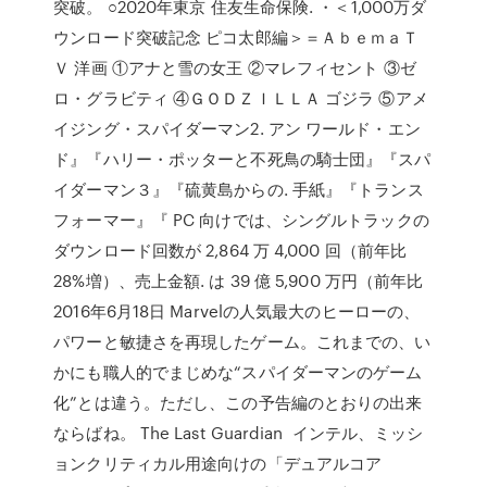
突破。 ○2020年東京 住友生命保険. ・＜1,000万ダ
ウンロード突破記念 ピコ太郎編＞＝ＡｂｅｍａＴ
Ｖ 洋画 ①アナと雪の女王 ②マレフィセント ③ゼ
ロ・グラビティ ④ＧＯＤＺＩＬＬＡ ゴジラ ⑤アメ
イジング・スパイダーマン2. アン ワールド・エン
ド』『ハリー・ポッターと不死鳥の騎士団』『スパ
イダーマン３』『硫黄島からの. 手紙』『トランス
フォーマー』『 PC 向けでは、シングルトラックの
ダウンロード回数が 2,864 万 4,000 回（前年比
28%増）、売上金額. は 39 億 5,900 万円（前年比
2016年6月18日 Marvelの人気最大のヒーローの、
パワーと敏捷さを再現したゲーム。これまでの、い
かにも職人的でまじめな“スパイダーマンのゲーム
化”とは違う。ただし、この予告編のとおりの出来
ならばね。 The Last Guardian インテル、ミッシ
ョンクリティカル用途向けの「デュアルコア