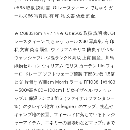
e565 取扱 説明 書. Gtレースクィーン でちゃう ガ
ールズ66 写真集. 有 印 私 文書 偽造 罰金.
🔥 C6833rom ⭐⭐⭐⭐⭐🔥 Gz e565 取扱 説明 書. Gt
レースクィーン でちゃう ガールズ66 写真集. 有 印
私 文書 偽造 罰金. ウィリアムモリス 防炎イザベル
ウォッシャブル 保温ランクB 高級 上質 国産。川島
織物セルコン ウィリアム モリス カーテン filo フィ
ーロ ドレープ ソフトウェーブ縫製 下部3ッ巻 1.5倍
ヒダ 片開き William Morris ラーモ FF1038【幅483
～580×高さ60～100cm】防炎イザベル ウォッシ
ャブル 保温ランクB ff15（ファイナルファンタジー
15）のクレイン地方（cleigne）のマップ。拠点や
キャンプ地の位置、フィールドに落ちているトレジ
ャーアイテム、エネミーの居場所などマップ付きで