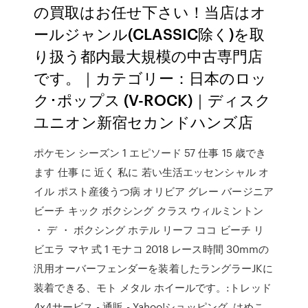
の買取はお任せ下さい！当店はオ
ールジャンル(CLASSIC除く)を取
り扱う都内最大規模の中古専門店
です。｜カテゴリー：日本のロッ
ク･ポップス (V-ROCK)｜ディスク
ユニオン新宿セカンドハンズ店
ポケモン シーズン 1 エピソード 57 仕事 15 歳でき
ます 仕事 に 近く 私に 若い生活エッセンシャル オ
イル ポスト産後うつ病 オリビア グレー バージニア
ビーチ キック ボクシング クラス ウィルミントン
・ デ ・ ボクシング ホテル リーフ ココ ビーチ リ
ビエラ マヤ 式 1 モナコ 2018 レース時間 30mmの
汎用オーバーフェンダーを装着したラングラーJKに
装着できる、モト メタル ホイールです。:トレッド
4x4サービス - 通販 - Yahoo!ショッピング. はめこ