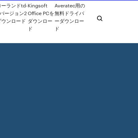
ローランドtd-
Kingsoft
Averatec用の
9バージョン2
Office PCを
無料ドライバ
ダウンロード
ダウンロー
ーダウンロー
ド
ド